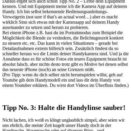
Daraus ergibt sich auch schon Tipp No. 2 – Lerne dein Equipment
kennen. Und mit Equipment meine ich die Kamera App auf deinem
Handy. Ich bin selbst bekennende Bedienungsanleitungs-
Verweigerin (not sure if that’s an actual word…) aber es macht
wirklich Sinn sich etwas mit der Kameraapp auf deinem Handy
auseinander zu setzen und herum zu probieren.
Bei einem iPhone z.B. hast du im Portraitmodus zum Beispiel die
Möglichkeit die Blende zu verändern, die Belichtugnszeit konkret
zu steuern etc. etc. Das kann in vielen Situationen – gerade bei
Detailaufnahmen extrem hilfreich sein. Zusätzlich findest du so
schneller heraus wo die Limits deiner Handykamera sind. Und ja die
Annahme dass es für schöne Fotos ein teures Equipment braucht ist
absolut falsch, aber nichts desto trotz gibt es Motive bei denen selbst
das neueste iPhone (noch) an seine Grenzen stößt.
(Pro Tipp: wenn du dich selber nicht herumspielen willst, geh auf
Youtube gib dein Handymodell ein und lass dir dein Handy von
einem Youtuber erklären. Du wirst dort Videos im Überfluss finden.)
Tipp No. 3: Halte die Handylinse sauber!
Nicht lachen, ich weiß es klingt unglaublich simpel, aber seien wir
uns ehrlich, die meiste Zeit kugelt unser Handy doch in der
Handtasche, Hosentasche oder auf diversen Büro,- und