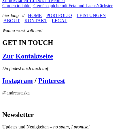
Zurück
Garten To-Do’s im Februar
Garden to table | Gemüsequiche mit Feta und Lachs
Nächster
hier lang
//
HOME
PORTFOLIO
LEISTUNGEN
ABOUT
KONTAKT
LEGAL
Wanna work with me?
GET IN TOUCH
Zur Kontaktseite
Du findest mich auch auf
Instagram
/
Pinterest
@andreastaska
Newsletter
Updates und Neuigkeiten –
no spam, I promise!