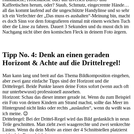
Kaffeetischen herum, oder? Staub, Schmutz, eingecremte Hände…
all das kommt laufend auf die ungeschützte Handylinse und so sehr
ich ein Verfechter der „Das muss es aushalten“-Meinung bin, macht
es doch Sinn vor dem fotografieren einmal mit einem weichen Tuch
über die Linse zu fahren. Dauert 3 Sekunden und du musst dich im
Nachgang nicht über den komischen Fleck in deinem Foto ärgern.
Tipp No. 4: Denk an einen geraden
Horizont & Achte auf die Drittelregel!
Man kann lang und breit auf das Thema Bildkomposition eingehen,
aber zwei ganz einfache Tipps sind der Horizont und die
Drittelregel. Beide Punkte lassen deine Fotos sofort (wenn auch oft
nur unterbewusst) professionell aussehen.
Horizont: Schau das dieser immer gerade ist. Wenn du zum Beispiel
ein Foto von deinen Kindern am Strand machst, sollte das Meer im
Hintergrund nicht links oder rechts „auslaufen“, wenn du weißt was
ich meine. 😉
Drittelregel: Bei der Drittel-Regel wird das Bild gedanklich in neun
Teile geschnitten. Man zieht zwei waagerechte und zwei senkrechte
Linien. Wenn du dein Motiv an einer der 4 Schnittstellen platzierst